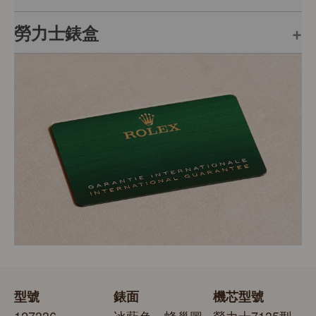
勞力士錶盒
每枚勞力士腕錶均附有全球五年保用保證，並附上綠色印
章，此印章是頂級天文台精密時計的象徵。此獨特標記證
明腕錶除了機芯獲瑞士精密時計測試中心（COSC）認證
每枚勞力士腕錶均置於精美的綠色錶盒內，可妥善保護腕
外，更通過勞力士自設實驗室以獨有標準進行的最後測
錶。勞力士精心設計的皮革錶盒有如禮物的包裝盒，用作
試。
送禮之用亦非常合適，接收禮物者會感到愉悅非常。
型號
錶面
機芯型號
127336
冰藍色，蜂巢圖
勞力士7135型