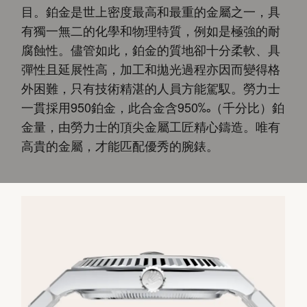
目。鉑金是世上密度最高和最重的金屬之一，具
有獨一無二的化學和物理特質，例如是極強的耐
腐蝕性。儘管如此，鉑金的質地卻十分柔軟、具
彈性且延展性高，加工和拋光過程亦因而變得格
外困難，只有技術精湛的人員方能駕馭。勞力士
一貫採用950鉑金，此合金含950‰（千分比）鉑
金量，由勞力士的頂尖金屬工匠精心鑄造。唯有
高貴的金屬，才能匹配優秀的腕錶。