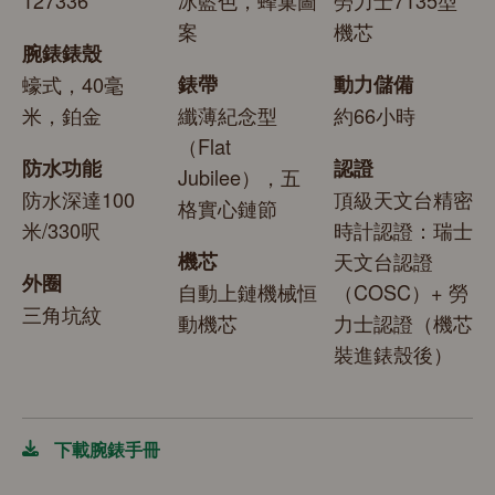
案
機芯
腕錶錶殼
蠔式，40毫
錶帶
動力儲備
米，鉑金
纖薄紀念型
約66小時
（Flat
防水功能
認證
Jubilee），五
防水深達100
頂級天文台精密
格實心鏈節
米/330呎
時計認證：瑞士
機芯
天文台認證
外圈
自動上鏈機械恒
（COSC）+ 勞
三角坑紋
動機芯
力士認證（機芯
裝進錶殼後）
下載腕錶手冊