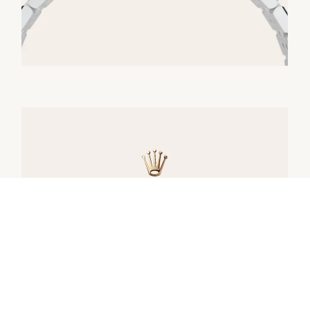
腕錶供貨
所有勞力士腕錶均由錶匠精心手工組裝，並確
保上乘的品質。此等嚴格標準會限制產能；有