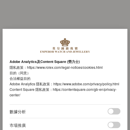
Adobe Analytics及Content Square (勞力士)
隱私政策：
https://www.rolex.com/legal-notices/cookies.html
目的（同意）
合法權益目的
Adobe Analytics 隱私政策：
https://www.adobe.com/privacy/policy.html
Content Square 隱私政策：
https://contentsquare.com/gb-en/privacy-
center/
數據分析
市場推廣