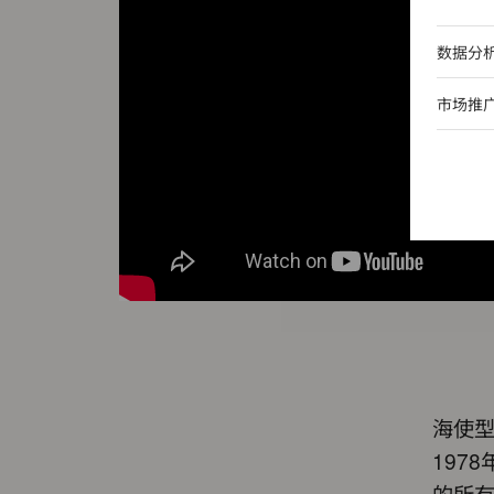
数据分
市场推
海使型
197
的所