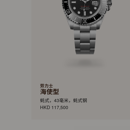
劳力士
海使型
蚝式，43毫米，蚝式钢
HKD 117,500