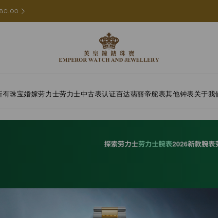
80.00
所有珠宝
婚嫁
劳力士
劳力士中古表认证
百达翡丽
帝舵表
其他钟表
关于我
探索劳力士
劳力士腕表
2026新款腕表