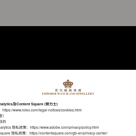
nalytics及Content Square (勞力士)
：
https://www.rolex.com/legal-notices/cookies.html
意）
目的
nalytics 隐私政策：
https://www.adobe.com/privacy/policy.html
t Square 隐私政策：
https://contentsquare.com/gb-en/privacy-center/