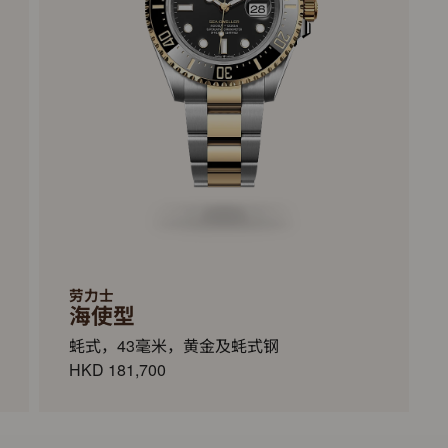
劳力士
海使型
蚝式，43毫米，黄金及蚝式钢
HKD 181,700