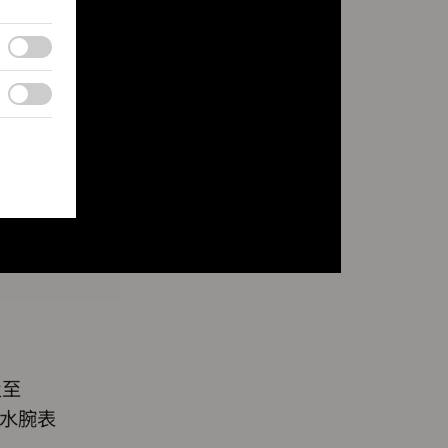
及至
潜水腕表