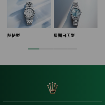
陆使型
星期日历型
纵