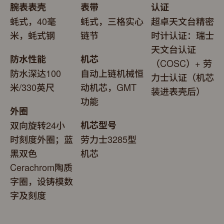
腕表表壳
表带
认证
蚝式，40毫
蚝式，三格实心
超卓天文台精密
米，蚝式钢
链节
时计认证：瑞士
天文台认证
防水性能
机芯
（COSC）+ 劳
防水深达100
自动上链机械恒
力士认证（机芯
米/330英尺
动机芯，GMT
装进表壳后）
功能
外圈
双向旋转24小
机芯型号
时刻度外圈；蓝
劳力士3285型
黑双色
机芯
Cerachrom陶质
字圈，设铸模数
字及刻度