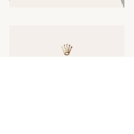
腕表供货
所有劳力士腕表均由表匠精心手工组装，并确
保上乘的品质。此等严格标准会限制产能；有
时，市场对于产品的需求远高于供给。
因此，部分型号的存货可能有限。唯有劳力士