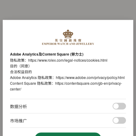
Adobe Analytics及Content Square (勞力士)
隐私政策：
https://www.rolex.com/legal-notices/cookies.html
目的（同意）
合法权益目的
Adobe Analytics 隐私政策：
https://www.adobe.com/privacy/policy.html
Content Square 隐私政策：
https://contentsquare.com/gb-en/privacy-
center/
数据分析
市场推广