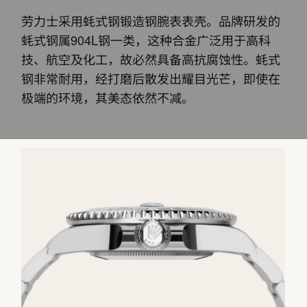
劳力士采用蚝式钢锻造钢腕表表壳。品牌研发的
蚝式钢属904L钢一类，这种合金广泛用于高科
技、航空及化工，故必然具备高抗腐蚀性。蚝式
钢非常耐用，经打磨后散发出耀目光芒，即使在
极端的环境，其美态依然不减。