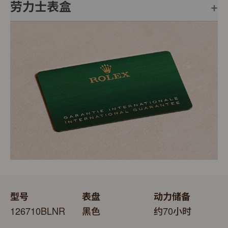
劳力士表盒
每只劳力士腕表均附有全球五年保用保证，并附上绿色印
章，此印章是超卓天文台精密时计的象征。此认证除了证
明腕表的机芯已获得精密时计测试中心（COSC）认证，
每只劳力士腕表均置于精美的绿色表盒内，可妥善保护腕
更代表此腕表成功通过劳力士实验室一系列的最终测试。
表。劳力士精心设计的皮革表盒有如礼物的包装盒，用作
送礼之用亦非常合适，接收礼物者会感到愉悦非常。
型号
表盘
动力储备
126710BLNR
黑色
约70小时