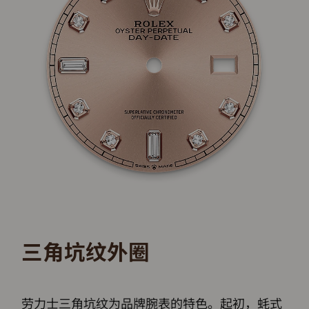
三角坑纹外圈
劳力士三角坑纹为品牌腕表的特色。起初，蚝式