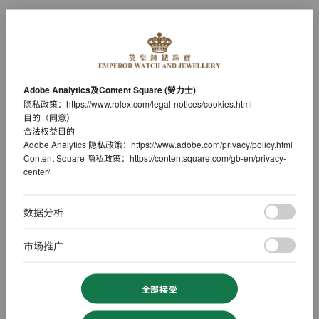
Adobe Analytics及Content Square (勞力士)
隐私政策：
https://www.rolex.com/legal-notices/cookies.html
目的（同意）
合法权益目的
Adobe Analytics 隐私政策：
https://www.adobe.com/privacy/policy.html
Content Square 隐私政策：
https://contentsquare.com/gb-en/privacy-
center/
数据分析
市场推广
全部接受