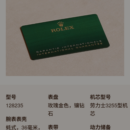
明腕表的机芯已获得精密时计测试中心（COSC）认证，
每只劳力士腕表均置于精美的绿色表盒内，可妥善保护腕
更代表此腕表成功通过劳力士实验室一系列的最终测试。
表。劳力士精心设计的皮革表盒有如礼物的包装盒，用作
送礼之用亦非常合适，接收礼物者会感到愉悦非常。
型号
表盘
机芯型号
128235
玫瑰金色，镶钻
劳力士3255型机
石
芯
腕表表壳
蚝式，36毫米，
表带
动力储备