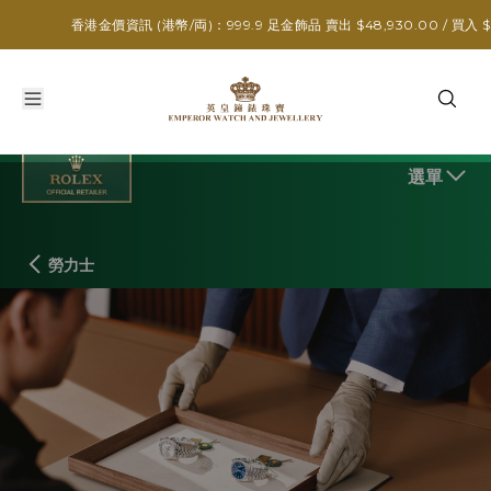
發送留言
香港金價資訊 (港幣/両)：999.9 足金飾品 賣出 $48,930.00 / 買入 $39,
選單
勞力士