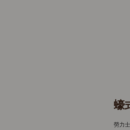
蠔
勞力士