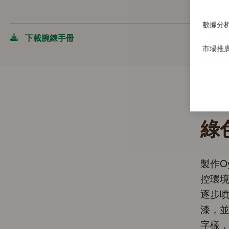
數據分
下載腕錶手冊
市場推
綠
製作O
控環
逐步
漆，
字樣