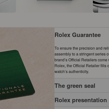
Rolex Guarantee
To ensure the precision and reli
assembly to a stringent series 
brand’s Official Retailers come
Rolex, the Official Retailer fill
watch’s authenticity.
The green seal
Rolex presentation
The five-year guarantee which a
symbol of its status as a Superl