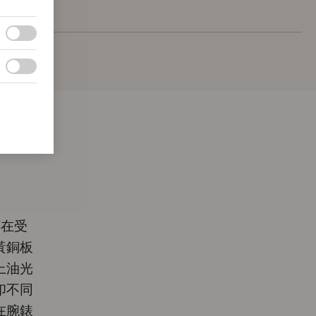
須在受
黃銅板
上油光
印不同
在腕錶