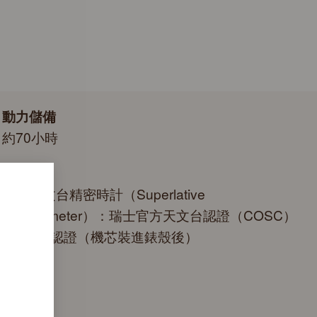
e a series of specific final controls by Rolex in its own
autiful green presentation box that is both protector and
criteria, in addition to the official COSC certification of its
side it. As the presentation box is also a symbol of giving, it
g a gift, that the recipient’s first contact with their Rolex sets
 within.
動力儲備
約70小時
認證
頂級天文台精密時計（Superlative
Chronometer）：瑞士官方天文台認證（COSC）
+勞力士認證（機芯裝進錶殼後）