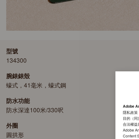
型號
134300
腕錶錶殼
蠔式，41毫米，蠔式鋼
防水功能
Adobe A
防水深達100米/330呎
隱私政策
目的（同
外圈
合法權益
Adobe A
圓拱形
Conten