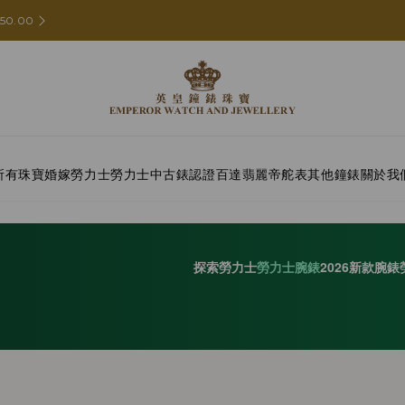
50.00
所有珠寶
婚嫁
勞力士
勞力士中古錶認證
百達翡麗
帝舵表
其他鐘錶
關於我
探索勞力士
勞力士腕錶
2026新款腕錶