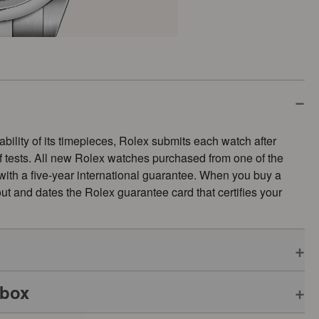
ability of its timepieces, Rolex submits each watch after
of tests. All new Rolex watches purchased from one of the
 with a five-year international guarantee. When you buy a
s out and dates the Rolex guarantee card that certifies your
 box
pplies to all Rolex models is coupled with the green seal, a
ative Chronometer. This exclusive designation attests that the