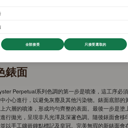
析
廣
全部接受
只接受選取的
色錶面
yster Perpetual系列色調的第一步是噴漆，這工序必
境中小心進行，以避免灰塵及其他污染物。錶面底部的
噴上六層的噴漆，形成均勻齊整的表面。最後一步是塗
並進行拋光，呈現非凡光澤及深邃色調。隨後錶面會移
，並以手工鑲嵌鐘點標記及皇冠。完美無瑕的新錶面會