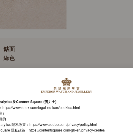
watch has suc-cessfully undergon
Every Rolex is delivered in a be
laboratories according to its own 
keeper of the jewel that nests in
movement.
is important, if you are purchasin
the stage for revealing what lies
錶面
綠色
錶帶
蠔式（Oyster），三格實心鏈節
機芯
nalytics及Content Square (勞力士)
自動上鏈機械恒動機芯
：
https://www.rolex.com/legal-notices/cookies.html
意）
機芯型號
目的
nalytics 隱私政策：
https://www.adobe.com/privacy/policy.html
勞力士3230型機芯
t Square 隱私政策：
https://contentsquare.com/gb-en/privacy-center/