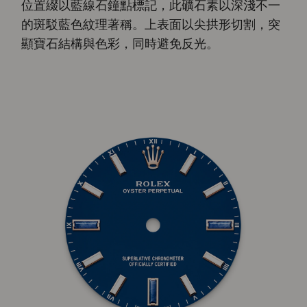
位置綴以藍線石鐘點標記，此礦石素以深淺不一
的斑駁藍色紋理著稱。上表面以尖拱形切割，突
顯寶石結構與色彩，同時避免反光。