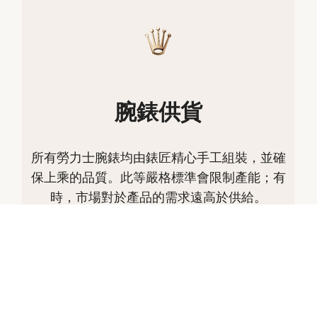
腕錶供貨
所有勞力士腕錶均由錶匠精心手工組裝，並確
保上乘的品質。此等嚴格標準會限制產能；有
時，市場對於產品的需求遠高於供給。
因此，部分型號的存貨可能有限。唯有勞力士
授權的特約零售商，方能提供銷售全新勞力士
真品腕錶的服務。特約零售商們定期收到勞力
士品牌方的供貨，並自主管理其腕錶銷售。
英皇鐘錶珠寶很榮幸成為全球勞力士特約零售