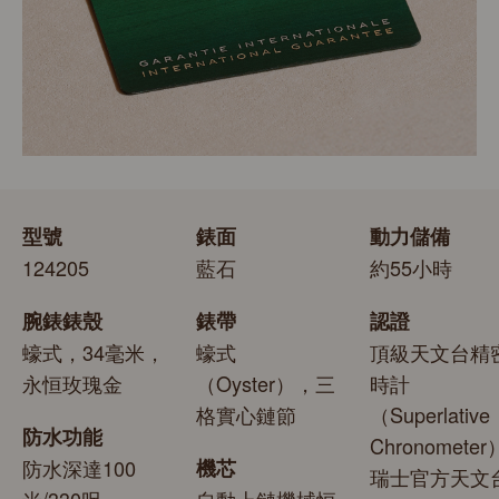
型號
錶面
動力儲備
124205
藍石
約55小時
腕錶錶殼
錶帶
認證
蠔式，34毫米，
蠔式
頂級天文台精
永恒玫瑰金
（Oyster），三
時計
格實心鏈節
（Superlative
防水功能
Chronomete
防水深達100
機芯
瑞士官方天文
米/330呎
自動上鏈機械恒