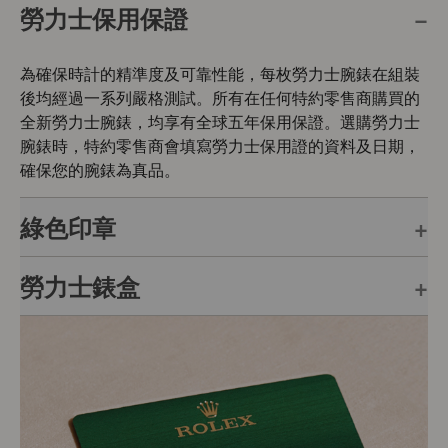
勞力士保用保證
為確保時計的精準度及可靠性能，每枚勞力士腕錶在組裝
後均經過一系列嚴格測試。所有在任何特約零售商購買的
全新勞力士腕錶，均享有全球五年保用保證。選購勞力士
腕錶時，特約零售商會填寫勞力士保用證的資料及日期，
確保您的腕錶為真品。
綠色印章
勞力士錶盒
每枚勞力士腕錶均附有全球五年保用保證，並附上綠色印
章，此印章是頂級天文台精密時計的象徵。此獨特標記證
明腕錶除了機芯獲瑞士精密時計測試中心（COSC）認證
每枚勞力士腕錶均置於精美的綠色錶盒內，可妥善保護腕
外，更通過勞力士自設實驗室以獨有標準進行的最後測
錶。勞力士精心設計的皮革錶盒有如禮物的包裝盒，用作
試。
送禮之用亦非常合適，接收禮物者會感到愉悅非常。