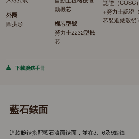
認證（COSC
動機芯
+勞力士認證
外圈
芯裝進錶殼後
圓拱形
機芯型號
勞力士2232型機
芯
下載腕錶手冊
藍石錶面
這款腕錶搭配藍石漆面錶面，並在3、6及9點鐘