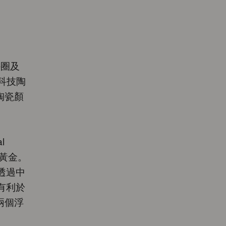
外圈及
高科技陶
陶瓷顏
l
或黃金。
透過中
有利於
兩個浮