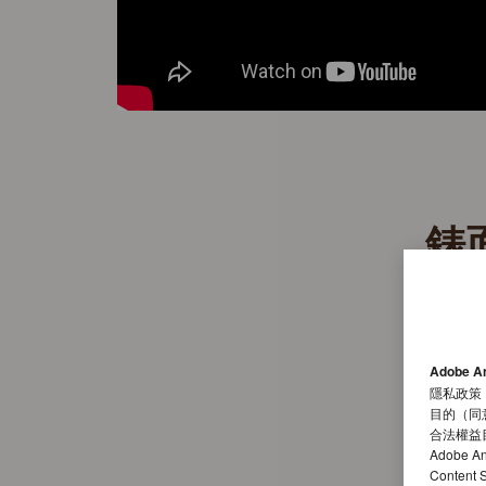
錶
清
顯示
Adobe A
面可
隱私政策
目的（同
數計
合法權益
Adobe A
計時分
Conten