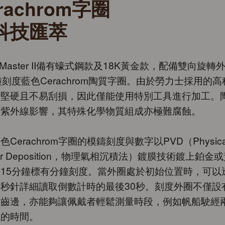
rachrom字圈
科技匯萃
ht-Master II備有蠔式鋼款及18K黃金款，配備雙向旋轉
鐘刻度藍色Cerachrom陶質字圈。由於勞力士採用的
其堅硬且不易刮損，因此僅能使用特別工具進行加工。
受紫外線影響，其特殊化學物質組成亦極難腐蝕。
色Cerachrom字圈的模鑄刻度與數字以PVD（Physica
our Deposition，物理氣相沉積法）鍍膜技術鍍上鉑金
15分鐘標有分鐘刻度。當外圈處於初始位置時，可以
秒針詳細讀取倒數計時的最後30秒。刻度外圈不僅設
的齒邊，亦能夠讓佩戴者輕鬆測量時段，例如帆船駛經
間的時間。