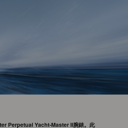
erpetual Yacht-Master II腕錶。此