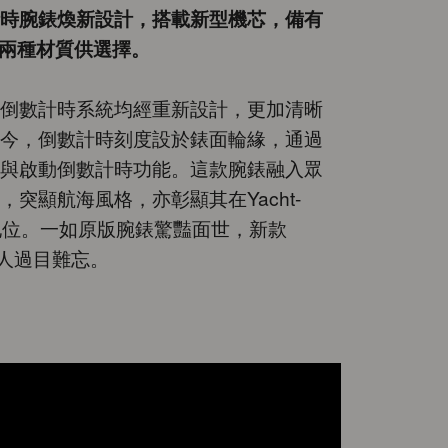
時腕錶煥新設計，搭載新型機芯，備有
款兩種材質供選擇。
倒數計時系統均經重新設計，更加清晰
今，倒數計時刻度設於錶面輪緣，通過
與啟動倒數計時功能。這款腕錶融入眾
突顯航海風格，亦彰顯其在Yacht-
特地位。一如原版腕錶驚豔面世，新款
同樣令人過目難忘。