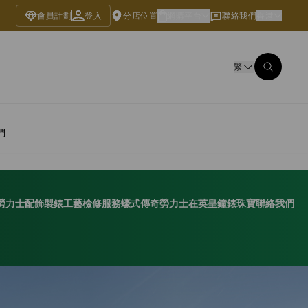
會員計劃
登入
分店位置
網購平台
聯絡我們
香港
繁
們
勞力士配飾
製錶工藝
檢修服務
蠔式傳奇
勞力士在英皇鐘錶珠寶
聯絡我們