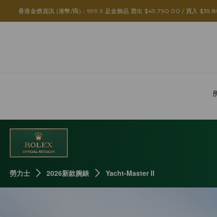
ROLEX YACHT-MASTER II - 掌控競速時間
香港金價資訊 (港幣/両)：999.9 足金飾品 賣出 $49,790.00 / 買入 $39,8
勞力士
2026新款腕錶
Yacht-Master II