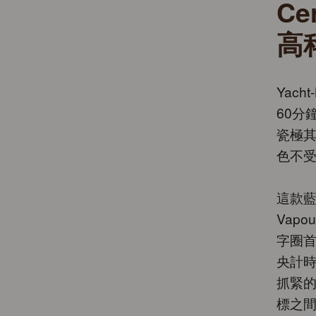
Ce
高
Yac
60分
瓷極
色不
這款藍
Vap
字圈首
央計時
抓緊
標之