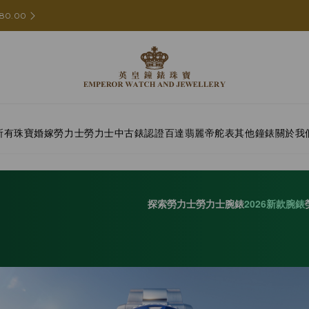
80.00
所有珠寶
婚嫁
勞力士
勞力士中古錶認證
百達翡麗
帝舵表
其他鐘錶
關於我
探索勞力士
勞力士腕錶
2026新款腕錶