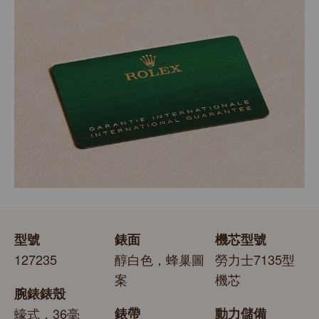
明腕錶除了機芯獲瑞士精密時計測試中心（COSC）認證
每枚勞力士腕錶均置於精美的綠色錶盒內，可妥善保護腕
外，更通過勞力士自設實驗室以獨有標準進行的最後測
錶。勞力士精心設計的皮革錶盒有如禮物的包裝盒，用作
試。
送禮之用亦非常合適，接收禮物者會感到愉悅非常。
型號
錶面
機芯型號
127235
醇白色，蜂巢圖
勞力士7135型
案
機芯
腕錶錶殼
蠔式，36毫
錶帶
動力儲備