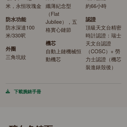
米，永恒玫瑰金
纖薄紀念型
約66小時
（Flat
防水功能
認證
Jubilee），五
防水深達100
頂級天文台精密
格實心鏈節
米/330呎
時計認證：瑞士
機芯
天文台認證
外圈
自動上鏈機械恒
（COSC）+ 勞
三角坑紋
動機芯
力士認證（機芯
裝進錶殼後）
下載腕錶手冊