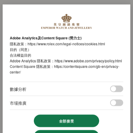
Adobe Analytics及Content Square (勞力士)
隱私政策：
https://www.rolex.com/legal-notices/cookies.html
目的（同意）
合法權益目的
Adobe Analytics 隱私政策：
https://www.adobe.com/privacy/policy.html
Content Square 隱私政策：
https://contentsquare.com/gb-en/privacy-
center/
數據分析
市場推廣
全部接受