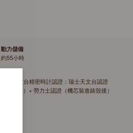
動力儲備
約55小時
認證
頂級天文台精密時計認證：瑞士天文台認證
（COSC）+ 勞力士認證（機芯裝進錶殼後）