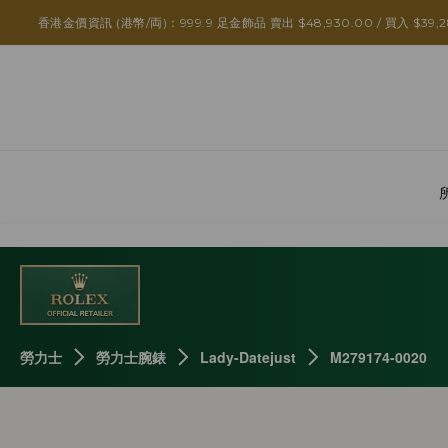
香港金價資訊 (港幣/両)：999.9 足金飾品 賣出 $48,930.00 / 買入 $39,2
勞力士
勞力士腕錶
Lady-Datejust
M279174-0020