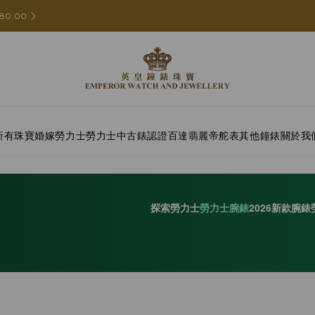
80.00
所有珠寶
婚嫁
勞力士
勞力士中古錶認證
百達翡麗
帝舵表
其他鐘錶
關於我
探索勞力士
勞力士腕錶
2026新款腕錶