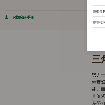
數據分
下載腕錶手冊
市場推
三
勞力
備實
能。
具旋
為勞