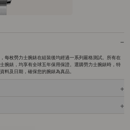
，每枚勞力士腕錶在組裝後均經過一系列嚴格測試。所有在
士腕錶，均享有全球五年保用保證。選購勞力士腕錶時，特
資料及日期，確保您的腕錶為真品。
保用保證，並附上綠色印章，此印章是頂級天文台精密時計
了機芯獲瑞士精密時計測試中心（COSC）認證外，更通過
行的最後測試。
色錶盒內，可妥善保護腕錶。勞力士精心設計的皮革錶盒有
亦非常合適，接收禮物者會感到愉悅非常。