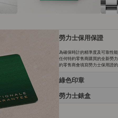
勞力士保用保證
為確保時計的精準度及可靠性能
任何特約零售商購買的全新勞力
約零售商會填寫勞力士保用證的
綠色印章
勞力士錶盒
每枚勞力士腕錶均附有全球五年
的象徵。此獨特標記證明腕錶除
勞力士自設實驗室以獨有標準進
每枚勞力士腕錶均置於精美的綠
如禮物的包裝盒，用作送禮之用