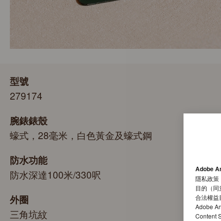
型號
279174
腕錶錶殼
蠔式，28毫米，白色黃金及蠔式鋼
防水功能
Adobe A
防水深達100米/330呎
隱私政策
目的（同
外圈
合法權益
Adobe A
三角坑紋
Conten