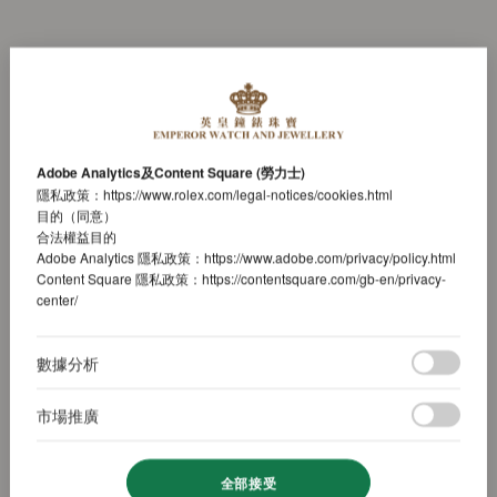
Adobe Analytics及Content Square (勞力士)
隱私政策：
https://www.rolex.com/legal-notices/cookies.html
目的（同意）
合法權益目的
Adobe Analytics 隱私政策：
https://www.adobe.com/privacy/policy.html
Content Square 隱私政策：
https://contentsquare.com/gb-en/privacy-
center/
數據分析
市場推廣
全部接受