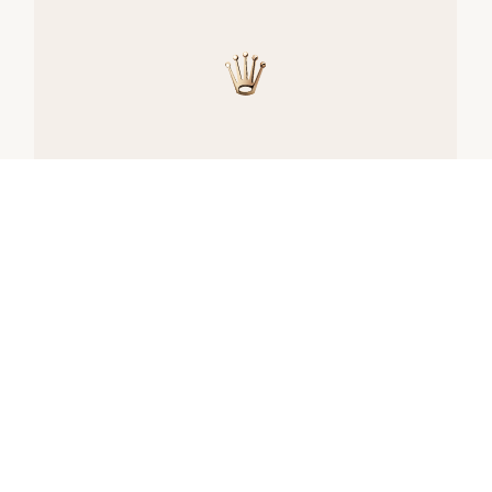
腕錶供貨
所有勞力士腕錶均由錶匠精心手工組裝，並確
保上乘的品質。此等嚴格標準會限制產能；有
時，市場對於產品的需求遠高於供給。
因此，部分型號的存貨可能有限。唯有勞力士
授權的特約零售商，方能提供銷售全新勞力士
真品腕錶的服務。特約零售商們定期收到勞力
士品牌方的供貨，並自主管理其腕錶銷售。