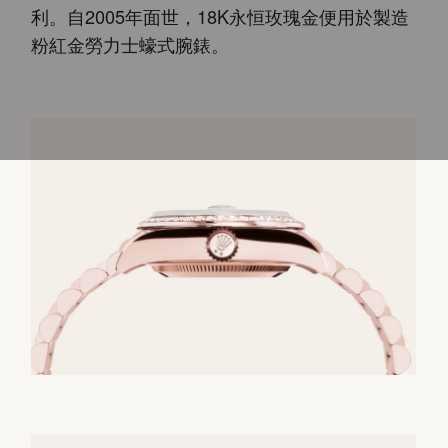
利。自2005年面世，18K永恒玫瑰金便用於製造
粉紅金勞力士蠔式腕錶。