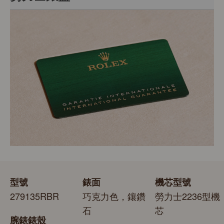
章，此印章是頂級天文台精密時計的象徵。此獨特標記證
明腕錶除了機芯獲瑞士精密時計測試中心（COSC）認證
每枚勞力士腕錶均置於精美的綠色錶盒內，可妥善保護腕
外，更通過勞力士自設實驗室以獨有標準進行的最後測
錶。勞力士精心設計的皮革錶盒有如禮物的包裝盒，用作
試。
送禮之用亦非常合適，接收禮物者會感到愉悅非常。
型號
錶面
機芯型號
279135RBR
巧克力色，鑲鑽
勞力士2236型機
石
芯
腕錶錶殼