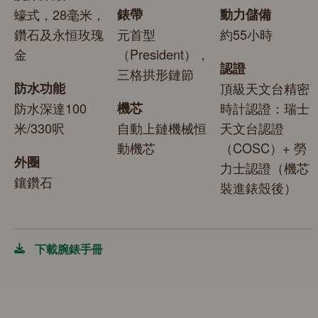
蠔式，28毫米，
錶帶
動力儲備
鑽石及永恒玫瑰
元首型
約55小時
金
（President），
認證
三格拱形鏈節
防水功能
頂級天文台精密
防水深達100
機芯
時計認證：瑞士
米/330呎
自動上鏈機械恒
天文台認證
動機芯
（COSC）+ 勞
外圈
力士認證（機芯
鑲鑽石
裝進錶殼後）
下載腕錶手冊