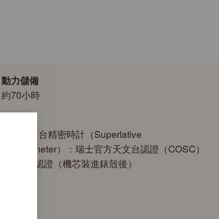
動力儲備
約70小時
認證
頂級天文台精密時計（Superlative
Chronometer）：瑞士官方天文台認證（COSC）
+勞力士認證（機芯裝進錶殼後）