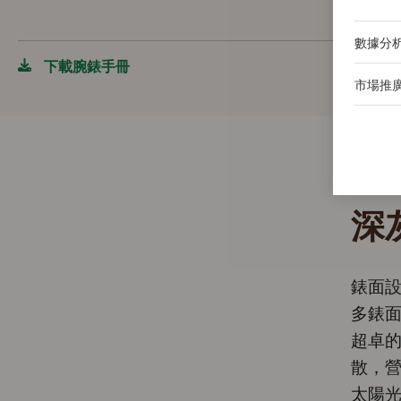
數據分
下載腕錶手冊
市場推
深
錶面設
多錶
超卓
散，
太陽