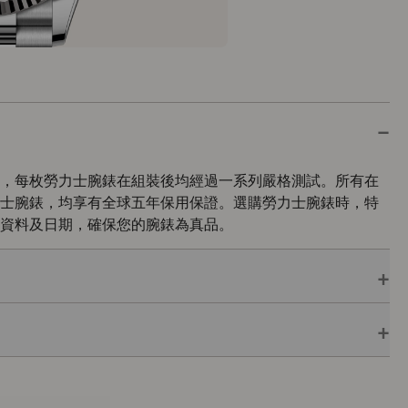
，每枚勞力士腕錶在組裝後均經過一系列嚴格測試。所有在
士腕錶，均享有全球五年保用保證。選購勞力士腕錶時，特
資料及日期，確保您的腕錶為真品。
保用保證，並附上綠色印章，此印章是頂級天文台精密時計
了機芯獲瑞士精密時計測試中心（COSC）認證外，更通過
行的最後測試。
色錶盒內，可妥善保護腕錶。勞力士精心設計的皮革錶盒有
亦非常合適，接收禮物者會感到愉悅非常。