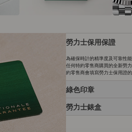
勞力士保用保證
為確保時計的精準度及可靠性能
任何特約零售商購買的全新勞力
約零售商會填寫勞力士保用證的
綠色印章
勞力士錶盒
每枚勞力士腕錶均附有全球五年
的象徵。此獨特標記證明腕錶除
勞力士自設實驗室以獨有標準進
每枚勞力士腕錶均置於精美的綠
如禮物的包裝盒，用作送禮之用