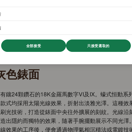
析
廣
全部接受
只接受選取的
灰色錶面
有鑲24顆鑽石的18K金羅馬數字VI及IX。蠔式恒動系
面款式均採用太陽光線效果，折射出淡雅光澤。這種效
的刷光技術，打造從錶面中央往外擴展的刻紋。光線沿
營造出隱約而獨特的效果，隨著手腕擺動展示不同光澤
光線效果的工序後，便會通過物理氣相沉積法或電鍍技