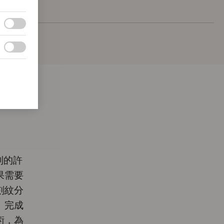
列的許
果需要
刻紋分
。完成
術，為