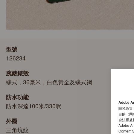
型號
126234
腕錶錶殼
蠔式，36毫米，白色黃金及蠔式鋼
防水功能
Adobe A
防水深達100米/330呎
隱私政策
目的（同
外圈
合法權益
Adobe A
三角坑紋
Conten