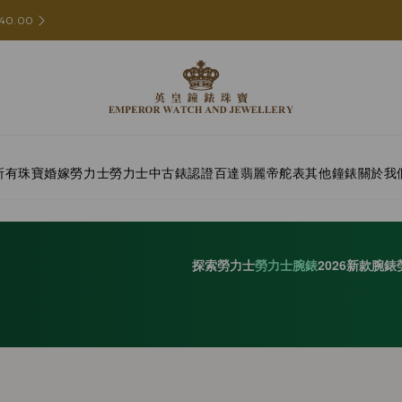
40.00
所有珠寶
婚嫁
勞力士
勞力士中古錶認證
百達翡麗
帝舵表
其他鐘錶
關於我
探索勞力士
勞力士腕錶
2026新款腕錶