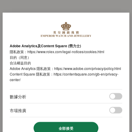
Adobe Analytics及Content Square (勞力士)
隱私政策：
https://www.rolex.com/legal-notices/cookies.html
目的（同意）
合法權益目的
Adobe Analytics 隱私政策：
https://www.adobe.com/privacy/policy.html
Content Square 隱私政策：
https://contentsquare.com/gb-en/privacy-
center/
數據分析
市場推廣
全部接受