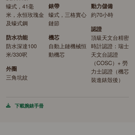
蠔式，41毫
錶帶
動力儲備
米，永恒玫瑰金
蠔式，三格實心
約70小時
及蠔式鋼
鏈節
認證
防水功能
機芯
頂級天文台精密
防水深達100
自動上鏈機械恒
時計認證：瑞士
米/330呎
動機芯
天文台認證
（COSC）+ 勞
外圈
力士認證（機芯
三角坑紋
裝進錶殼後）
下載腕錶手冊