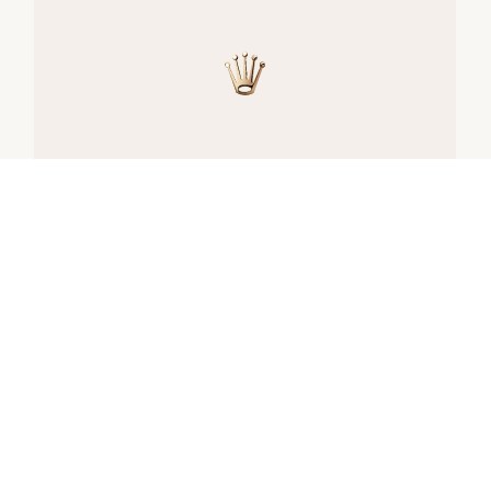
腕錶供貨
所有勞力士腕錶均由錶匠精心手工組裝，並確
保上乘的品質。此等嚴格標準會限制產能；有
時，市場對於產品的需求遠高於供給。
因此，部分型號的存貨可能有限。唯有勞力士
授權的特約零售商，方能提供銷售全新勞力士
真品腕錶的服務。特約零售商們定期收到勞力
士品牌方的供貨，並自主管理其腕錶銷售。