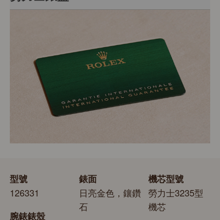
章，此印章是頂級天文台精密時計的象徵。此獨特標記證
明腕錶除了機芯獲瑞士精密時計測試中心（COSC）認證
每枚勞力士腕錶均置於精美的綠色錶盒內，可妥善保護腕
外，更通過勞力士自設實驗室以獨有標準進行的最後測
錶。勞力士精心設計的皮革錶盒有如禮物的包裝盒，用作
試。
送禮之用亦非常合適，接收禮物者會感到愉悅非常。
型號
錶面
機芯型號
126331
日亮金色，鑲鑽
勞力士3235型
石
機芯
腕錶錶殼