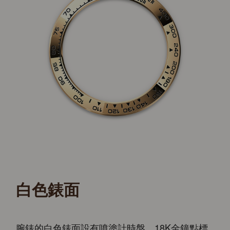
白色錶面
腕錶的白色錶面設有噴塗計時盤，18K金鐘點標