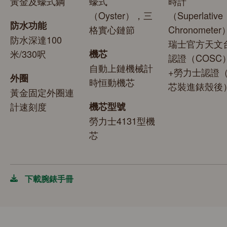
黃金及蠔式鋼
蠔式
時計
（Oyster），三
（Superlative
防水功能
格實心鏈節
Chronomete
防水深達100
瑞士官方天文
米/330呎
機芯
認證（COSC
自動上鏈機械計
+勞力士認證
外圈
時恒動機芯
芯裝進錶殼後
黃金固定外圈連
計速刻度
機芯型號
勞力士4131型機
芯
下載腕錶手冊