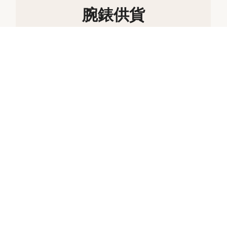
腕錶供貨
所有勞力士腕錶均由錶匠精心手工組裝，並確
保上乘的品質。此等嚴格標準會限制產能；有
時，市場對於產品的需求遠高於供給。
因此，部分型號的存貨可能有限。唯有勞力士
授權的特約零售商，方能提供銷售全新勞力士
真品腕錶的服務。特約零售商們定期收到勞力
士品牌方的供貨，並自主管理其腕錶銷售。
英皇鐘錶珠寶很榮幸成為全球勞力士特約零售
商網絡的一分子，可提供勞力士腕錶的庫存資
料。