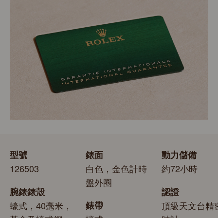
外，更通過勞力士自設實驗室以獨有標準進行的最後測
錶。勞力士精心設計的皮革錶盒有如禮物的包裝盒，用作
試。
送禮之用亦非常合適，接收禮物者會感到愉悅非常。
型號
錶面
動力儲備
126503
白色，金色計時
約72小時
盤外圈
腕錶錶殼
認證
蠔式，40毫米，
錶帶
頂級天文台精