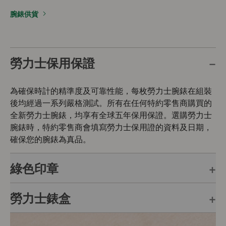
腕錶供貨
勞力士保用保證
為確保時計的精準度及可靠性能，每枚勞力士腕錶在組裝
後均經過一系列嚴格測試。所有在任何特約零售商購買的
全新勞力士腕錶，均享有全球五年保用保證。選購勞力士
腕錶時，特約零售商會填寫勞力士保用證的資料及日期，
確保您的腕錶為真品。
綠色印章
勞力士錶盒
每枚勞力士腕錶均附有全球五年保用保證，並附上綠色印
章，此印章是頂級天文台精密時計的象徵。此獨特標記證
明腕錶除了機芯獲瑞士精密時計測試中心（COSC）認證
每枚勞力士腕錶均置於精美的綠色錶盒內，可妥善保護腕