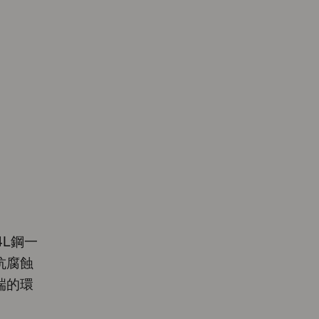
L鋼一
抗腐蝕
端的環