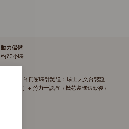
動力儲備
約70小時
認證
頂級天文台精密時計認證：瑞士天文台認證
（COSC）+ 勞力士認證（機芯裝進錶殼後）