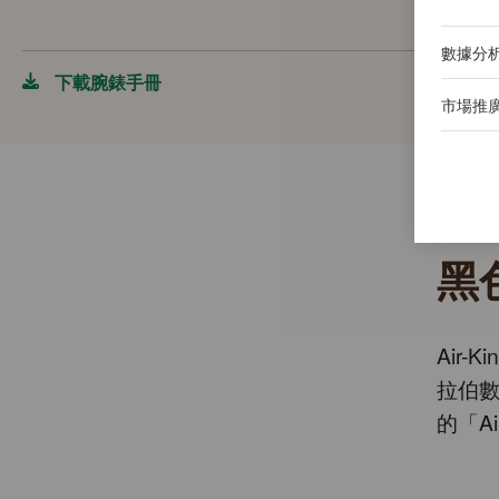
數據分
下載腕錶手冊
市場推
黑
Air
拉伯
的「A