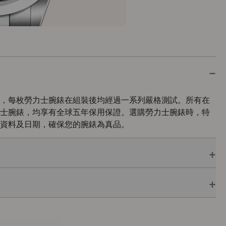
，每枚勞力士腕錶在組裝後均經過一系列嚴格測試。所有在
士腕錶，均享有全球五年保用保證。選購勞力士腕錶時，特
資料及日期，確保您的腕錶為真品。
保用保證，並附上綠色印章，此印章是頂級天文台精密時計
了機芯獲瑞士精密時計測試中心（COSC）認證外，更通過
行的最後測試。
色錶盒內，可妥善保護腕錶。勞力士精心設計的皮革錶盒有
亦非常合適，接收禮物者會感到愉悅非常。