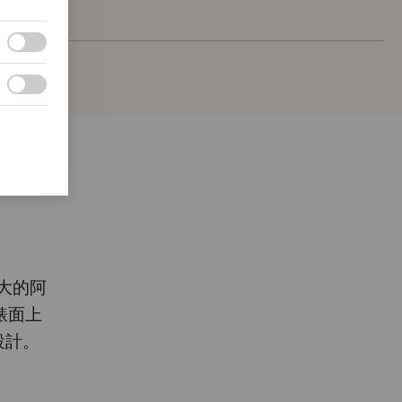
特大的阿
錶面上
設計。