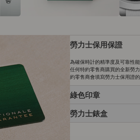
勞力士保用保證
為確保時計的精準度及可靠性能
任何特約零售商購買的全新勞力
約零售商會填寫勞力士保用證的
綠色印章
勞力士錶盒
每枚勞力士腕錶均附有全球五年
的象徵。此獨特標記證明腕錶除
勞力士自設實驗室以獨有標準進
每枚勞力士腕錶均置於精美的綠
如禮物的包裝盒，用作送禮之用