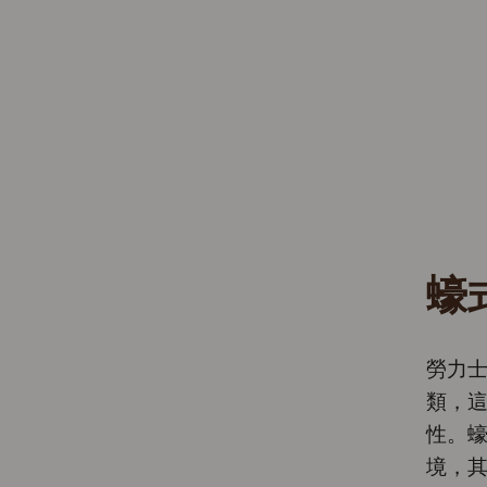
蠔
勞力士
類，
性。
境，