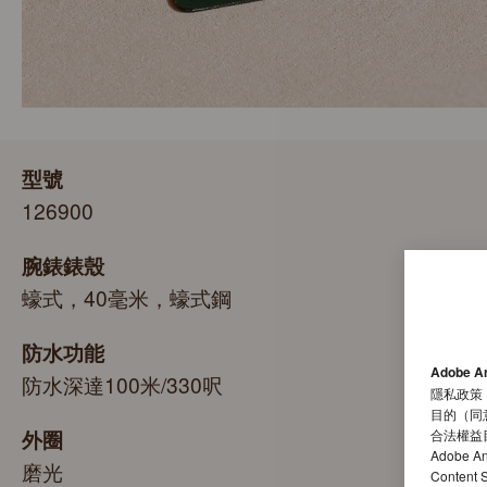
型號
126900
腕錶錶殼
蠔式，40毫米，蠔式鋼
防水功能
Adobe A
防水深達100米/330呎
隱私政策
目的（同
外圈
合法權益
Adobe A
磨光
Conten