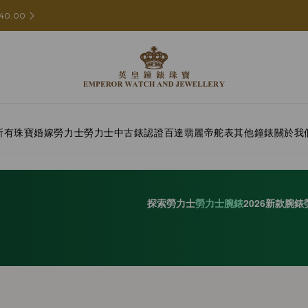
40.00
所有珠寶
婚嫁
勞力士
勞力士中古錶認證
百達翡麗
帝舵表
其他鐘錶
關於我
探索勞力士
勞力士腕錶
2026新款腕錶