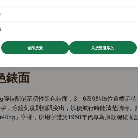
析
廣
全部接受
只接受選取的
色錶面
-King腕錶配備富個性黑色錶面，3、6及9點鐘位置標示
數字，分鐘刻度則顯眼突出，以便航行時能清楚讀時。
ir-King」字樣，所用字體於1950年代專為原款腕錶而