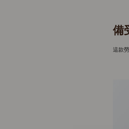
備
這款勞