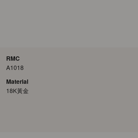
RMC
A1018
Material
18K黃金