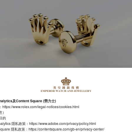
nalytics及Content Square (勞力士)
：
https://www.rolex.com/legal-notices/cookies.html
意）
目的
nalytics 隱私政策：
https://www.adobe.com/privacy/policy.html
t Square 隱私政策：
https://contentsquare.com/gb-en/privacy-center/