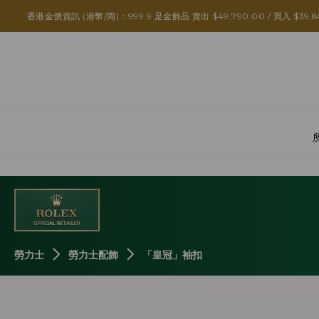
ROLEX 「皇冠」袖扣 黃金 A1018
香港金價資訊 (港幣/両)：999.9 足金飾品 賣出 $49,790.00 / 買入 $39,8
勞力士
勞力士配飾
「皇冠」袖扣