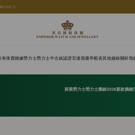
80.00
所有珠寶
婚嫁
勞力士
勞力士中古錶認證
百達翡麗
帝舵表
其他鐘錶
關於我
探索勞力士
勞力士腕錶
2026新款腕錶