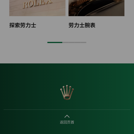
探索劳力士
劳力士腕表
2
返回页首