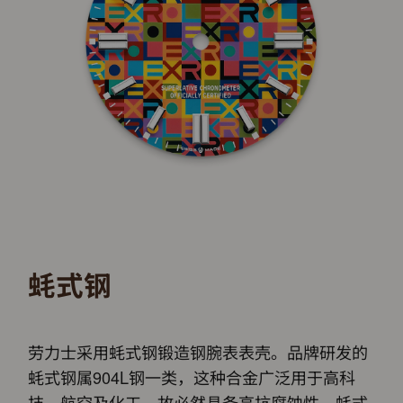
蚝式钢
劳力士采用蚝式钢锻造钢腕表表壳。品牌研发的
蚝式钢属904L钢一类，这种合金广泛用于高科
技、航空及化工，故必然具备高抗腐蚀性。蚝式