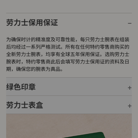
劳力士保用保证
为确保时计的精准度及可靠性能，每只劳力士腕表在组装
后均经过一系列严格测试。所有在任何特约零售商购买的
全新劳力士腕表，均享有全球五年保用保证。选购劳力士
腕表时，特约零售商此后会填写劳力士保用证的资料及日
期，确保您的腕表为真品。
绿色印章
劳力士表盒
每只劳力士腕表均附有全球五年保用保证，并附上绿色印
章，此印章是超卓天文台精密时计的象征。此认证除了证
明腕表的机芯已获得精密时计测试中心（COSC）认证，
每只劳力士腕表均置于精美的绿色表盒内，可妥善保护腕
更代表此腕表成功通过劳力士实验室一系列的最终测试。
表。劳力士精心设计的皮革表盒有如礼物的包装盒，用作
送礼之用亦非常合适，接收礼物者会感到愉悦非常。