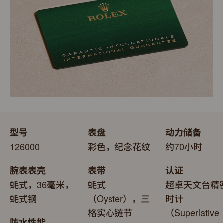
型号
表盘
动力储备
126000
彩色，纪念花纹
约70小时
腕表表壳
表带
认证
蚝式，36毫米，
蚝式
超卓天文台精
蚝式钢
（Oyster），三
时计
格实心链节
（Superlative
防水性能