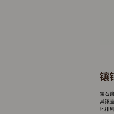
镶
宝石
其镶
地排