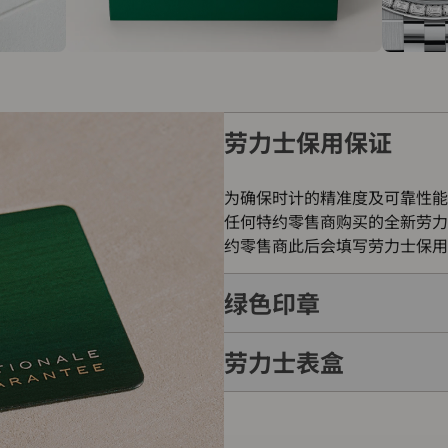
劳力士保用保证
为确保时计的精准度及可靠性能
任何特约零售商购买的全新劳力
约零售商此后会填写劳力士保用
绿色印章
劳力士表盒
每只劳力士腕表均附有全球五年
的象征。此认证除了证明腕表的
表成功通过劳力士实验室一系列
每只劳力士腕表均置于精美的绿
如礼物的包装盒，用作送礼之用