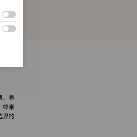
果。表
。蜂巢
边界的