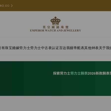
80.00
所有珠宝
婚嫁
劳力士
劳力士中古表认证
百达翡丽
帝舵表
其他钟表
关于我
探索劳力士
劳力士腕表
2026新款腕表