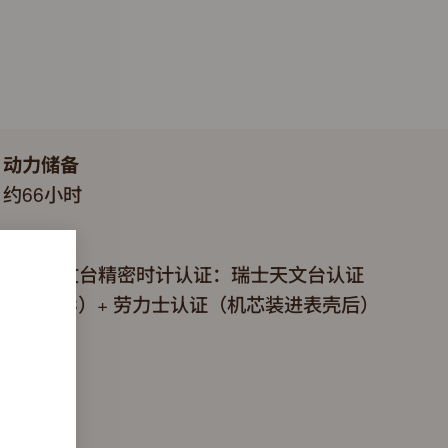
动力储备
约66小时
认证
超卓天文台精密时计认证：瑞士天文台认证
（COSC）+ 劳力士认证（机芯装进表壳后）