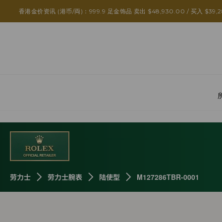
香港金价资讯 (港币/両)：999.9 足金饰品 卖出 $48,930.00 / 买入 $39,2
劳力士
劳力士腕表
陆使型
M127286TBR-0001