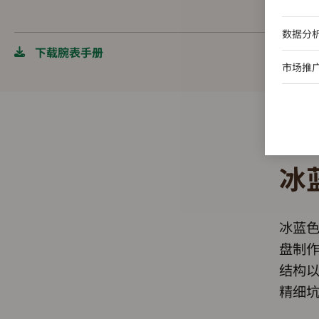
数据分
下载腕表手册
市场推
冰
冰蓝
盘制
结构
精细坑