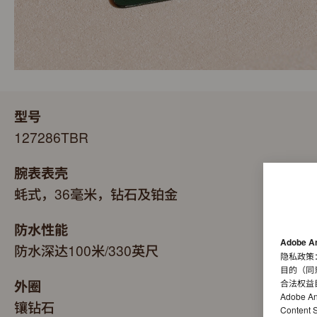
型号
127286TBR
腕表表壳
蚝式，36毫米，钻石及铂金
防水性能
Adobe A
防水深达100米/330英尺
隐私政策
目的（同
外圈
合法权益
Adobe A
镶钻石
Conten