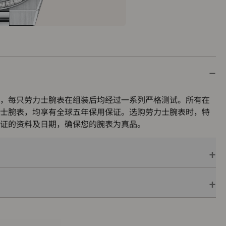
，每只劳力士腕表在组装后均经过一系列严格测试。所有在
士腕表，均享有全球五年保用保证。选购劳力士腕表时，特
证的资料及日期，确保您的腕表为真品。
保用保证，并附上绿色印章，此印章是超卓天文台精密时计
机芯已获得精密时计测试中心（COSC）认证，更代表此腕
的最终测试。
色表盒内，可妥善保护腕表。劳力士精心设计的皮革表盒有
亦非常合适，接收礼物者会感到愉悦非常。