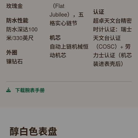
玫瑰金
（Flat
认证
Jubilee），五
防水性能
超卓天文台精密
格实心链节
防水深达100
时计认证：瑞士
米/330英尺
机芯
天文台认证
自动上链机械恒
（COSC）+ 劳
外圈
动机芯
力士认证（机芯
镶钻石
装进表壳后）
下载腕表手册
醇白色表盘