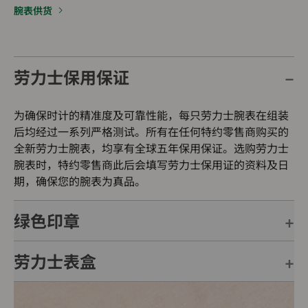
腕表供货
劳力士保用保证
为确保时计的精准度及可靠性能，每只劳力士腕表在组装
后均经过一系列严格测试。所有在任何特约零售商购买的
全新劳力士腕表，均享有全球五年保用保证。选购劳力士
腕表时，特约零售商此后会填写劳力士保用证的资料及日
期，确保您的腕表为真品。
绿色印章
劳力士表盒
每只劳力士腕表均附有全球五年保用保证，并附上绿色印
章，此印章是超卓天文台精密时计的象征。此认证除了证
明腕表的机芯已获得精密时计测试中心（COSC）认证，
每只劳力士腕表均置于精美的绿色表盒内，可妥善保护腕