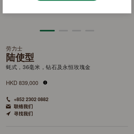
劳力士
陆使型
蚝式，36毫米，钻石及永恒玫瑰金
M127285TBR-0002
HKD 839,000
+852 2302 0882
联络我们
寻找我们