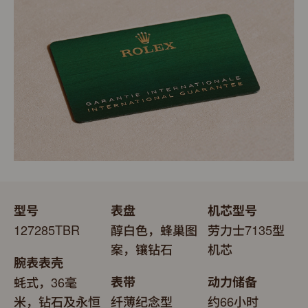
更代表此腕表成功通过劳力士实验室一系列的最终测试。
表。劳力士精心设计的皮革表盒有如礼物的包装盒，用作
送礼之用亦非常合适，接收礼物者会感到愉悦非常。
型号
表盘
机芯型号
127285TBR
醇白色，蜂巢图
劳力士7135型
案，镶钻石
机芯
腕表表壳
蚝式，36毫
表带
动力储备
米，钻石及永恒
纤薄纪念型
约66小时