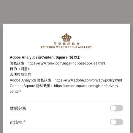
Adobe Analytics及Content Square (勞力士)
隐私政策：
https://www.rolex.com/legal-notices/cookies.html
目的（同意）
合法权益目的
Adobe Analytics 隐私政策：
https://www.adobe.com/privacy/policy.html
Content Square 隐私政策：
https://contentsquare.com/gb-en/privacy-
center/
数据分析
市场推广