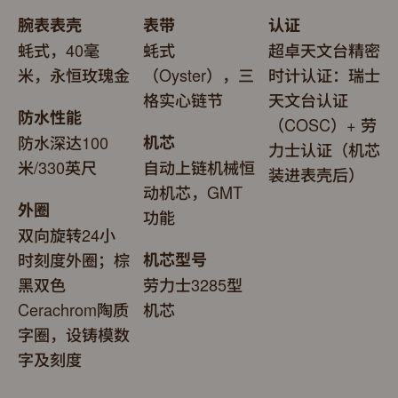
腕表表壳
表带
认证
蚝式，40毫
蚝式
超卓天文台精密
米，永恒玫瑰金
（Oyster），三
时计认证：瑞士
格实心链节
天文台认证
防水性能
（COSC）+ 劳
防水深达100
机芯
力士认证（机芯
米/330英尺
自动上链机械恒
装进表壳后）
动机芯，GMT
外圈
功能
双向旋转24小
时刻度外圈；棕
机芯型号
黑双色
劳力士3285型
Cerachrom陶质
机芯
字圈，设铸模数
字及刻度