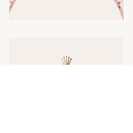
腕表供货
所有劳力士腕表均由表匠精心手工组装，并确
保上乘的品质。此等严格标准会限制产能；有
时，市场对于产品的需求远高于供给。