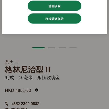
全部接受
只接受选取的
劳力士
格林尼治型 II
蚝式，40毫米，永恒玫瑰金
M126715CHNR-0002
HKD 465,700
+852 2302 0882