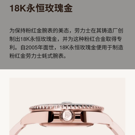
18K永恒玫瑰金
为保持粉红金腕表的美态，劳力士在其铸造厂创
制出18K永恒玫瑰金，并为这种粉红合金取得专
利。自2005年面世，18K永恒玫瑰金便用于制造
粉红金劳力士蚝式腕表。