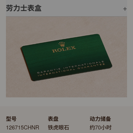
劳力士表盒
每只劳力士腕表均附有全球五年保用保证，并附上绿色印
章，此印章是超卓天文台精密时计的象征。此认证除了证
明腕表的机芯已获得精密时计测试中心（COSC）认证，
每只劳力士腕表均置于精美的绿色表盒内，可妥善保护腕
更代表此腕表成功通过劳力士实验室一系列的最终测试。
表。劳力士精心设计的皮革表盒有如礼物的包装盒，用作
送礼之用亦非常合适，接收礼物者会感到愉悦非常。
型号
表盘
动力储备
126715CHNR
铁虎眼石
约70小时