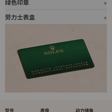
绿色印章
劳力士表盒
每只劳力士腕表均附有全球五年保用保证，并附上绿色印
章，此印章是超卓天文台精密时计的象征。此认证除了证
明腕表的机芯已获得精密时计测试中心（COSC）认证，
每只劳力士腕表均置于精美的绿色表盒内，可妥善保护腕
更代表此腕表成功通过劳力士实验室一系列的最终测试。
表。劳力士精心设计的皮革表盒有如礼物的包装盒，用作
送礼之用亦非常合适，接收礼物者会感到愉悦非常。
型号
表盘
动力储备