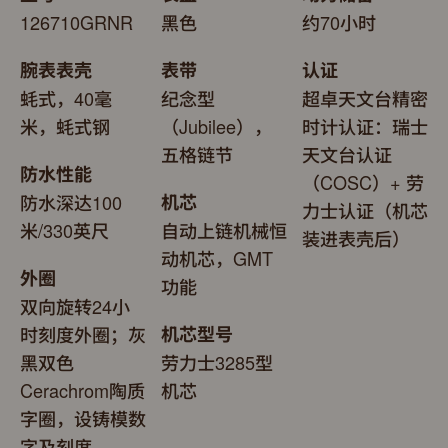
126710GRNR
黑色
约70小时
腕表表壳
表带
认证
蚝式，40毫
纪念型
超卓天文台精密
米，蚝式钢
（Jubilee），
时计认证：瑞士
五格链节
天文台认证
防水性能
（COSC）+ 劳
防水深达100
机芯
力士认证（机芯
米/330英尺
自动上链机械恒
装进表壳后）
动机芯，GMT
外圈
功能
双向旋转24小
时刻度外圈；灰
机芯型号
黑双色
劳力士3285型
Cerachrom陶质
机芯
字圈，设铸模数
字及刻度