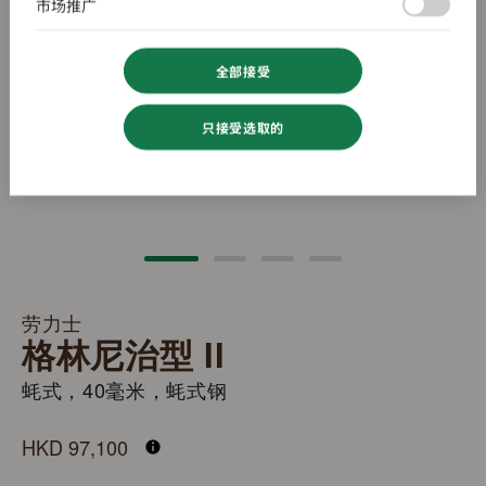
市场推广
全部接受
只接受选取的
劳力士
格林尼治型 II
蚝式，40毫米，蚝式钢
M126710GRNR-0003
HKD 97,100