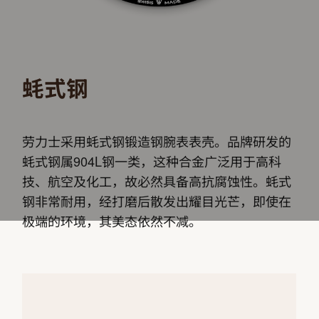
蚝式钢
劳力士采用蚝式钢锻造钢腕表表壳。品牌研发的
蚝式钢属904L钢一类，这种合金广泛用于高科
技、航空及化工，故必然具备高抗腐蚀性。蚝式
钢非常耐用，经打磨后散发出耀目光芒，即使在
极端的环境，其美态依然不减。