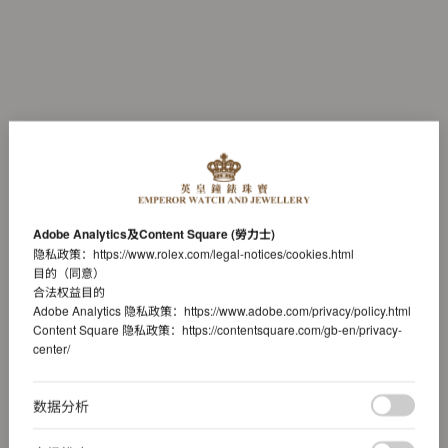
Adobe Analytics及Content Square (勞力士)
隐私政策：
https://www.rolex.com/legal-notices/cookies.html
目的（同意）
合法权益目的
Adobe Analytics 隐私政策：
https://www.adobe.com/privacy/policy.html
Content Square 隐私政策：
https://contentsquare.com/gb-en/privacy-
center/
数据分析