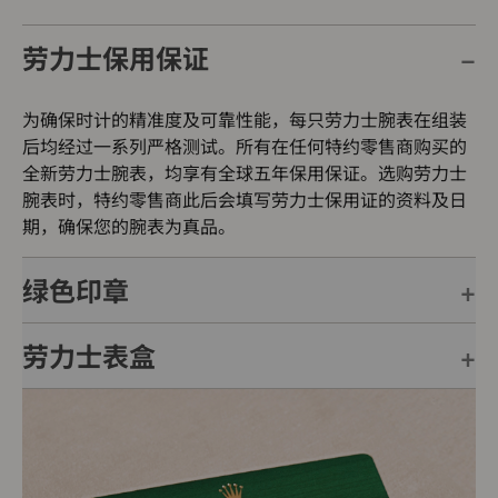
劳力士保用保证
为确保时计的精准度及可靠性能，每只劳力士腕表在组装
后均经过一系列严格测试。所有在任何特约零售商购买的
全新劳力士腕表，均享有全球五年保用保证。选购劳力士
腕表时，特约零售商此后会填写劳力士保用证的资料及日
期，确保您的腕表为真品。
绿色印章
劳力士表盒
每只劳力士腕表均附有全球五年保用保证，并附上绿色印
章，此印章是超卓天文台精密时计的象征。此认证除了证
明腕表的机芯已获得精密时计测试中心（COSC）认证，
每只劳力士腕表均置于精美的绿色表盒内，可妥善保护腕
更代表此腕表成功通过劳力士实验室一系列的最终测试。
表。劳力士精心设计的皮革表盒有如礼物的包装盒，用作
送礼之用亦非常合适，接收礼物者会感到愉悦非常。