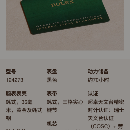
型号
表盘
动力储备
124273
黑色
约70小时
腕表表壳
表带
认证
蚝式，36毫
蚝式，三格实心
超卓天文台精密
米，黄金及蚝式
链节
时计认证：瑞士
钢
天文台认证
机芯
（COSC）+ 劳