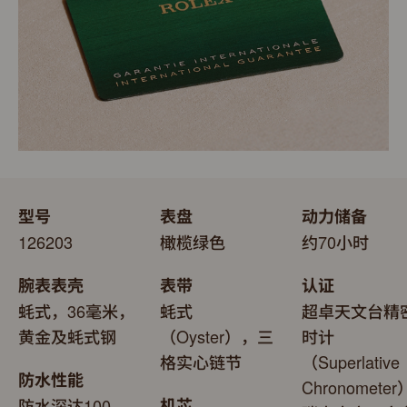
型号
表盘
动力储备
126203
橄榄绿色
约70小时
腕表表壳
表带
认证
蚝式，36毫米，
蚝式
超卓天文台精
黄金及蚝式钢
（Oyster），三
时计
格实心链节
（Superlative
防水性能
Chronomete
防水深达100
机芯