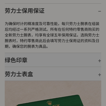
劳力士保用保证
为确保时计的精准度及可靠性能，每只劳力士腕表在组装
后均经过一系列严格测试。所有在任何特约零售商购买的
全新劳力士腕表，均享有全球五年保用保证。选购劳力士
腕表时，特约零售商此后会填写劳力士保用证的资料及日
期，确保您的腕表为真品。
绿色印章
劳力士表盒
每只劳力士腕表均附有全球五年保用保证，并附上绿色印
章，此印章是超卓天文台精密时计的象征。此认证除了证
明腕表的机芯已获得精密时计测试中心（COSC）认证，
每只劳力士腕表均置于精美的绿色表盒内，可妥善保护腕
更代表此腕表成功通过劳力士实验室一系列的最终测试。
表。劳力士精心设计的皮革表盒有如礼物的包装盒，用作
送礼之用亦非常合适，接收礼物者会感到愉悦非常。