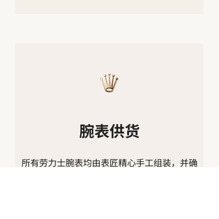
腕表供货
所有劳力士腕表均由表匠精心手工组装，并确
保上乘的品质。此等严格标准会限制产能；有
时，市场对于产品的需求远高于供给。
因此，部分型号的存货可能有限。唯有劳力士