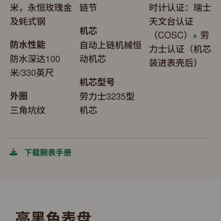
米，永恒玫瑰金
链节
时计认证：瑞士
及蚝式钢
天文台认证
机芯
（COSC）+ 劳
防水性能
自动上链机械恒
力士认证（机芯
防水深达100
动机芯
装进表壳后）
米/330英尺
机芯型号
外圈
劳力士3235型
三角坑纹
机芯
下载腕表手册
亮黑色表盘