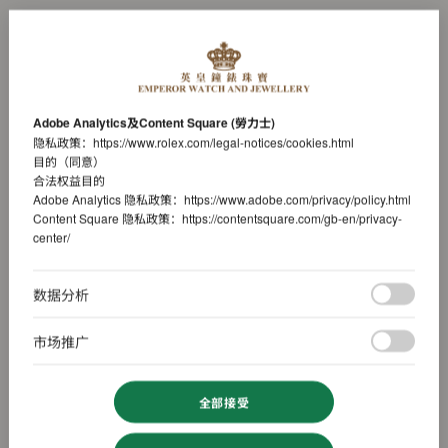
Adobe Analytics及Content Square (勞力士)
隐私政策：
https://www.rolex.com/legal-notices/cookies.html
目的（同意）
合法权益目的
Adobe Analytics 隐私政策：
https://www.adobe.com/privacy/policy.html
Content Square 隐私政策：
https://contentsquare.com/gb-en/privacy-
center/
数据分析
市场推广
全部接受