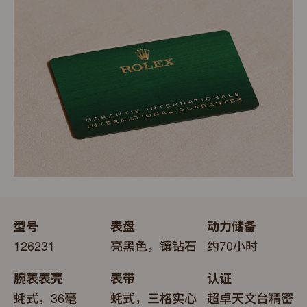
明腕表的机芯已获得精密时计测试中心（COSC）认证，
每只劳力士腕表均置于精美的绿色表盒内，可妥善保护腕
更代表此腕表成功通过劳力士实验室一系列的最终测试。
表。劳力士精心设计的皮革表盒有如礼物的包装盒，用作
送礼之用亦非常合适，接收礼物者会感到愉悦非常。
型号
表盘
动力储备
126231
亮黑色，镶钻石
约70小时
腕表表壳
表带
认证
蚝式，36毫
蚝式，三格实心
超卓天文台精密