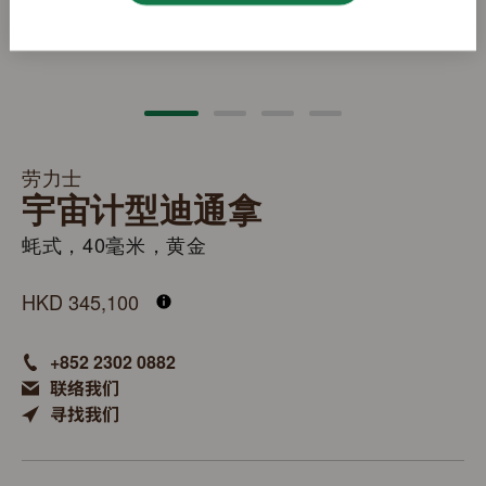
劳力士
宇宙计型迪通拿
蚝式，40毫米，黄金
M126518LN-0004
HKD 345,100
+852 2302 0882
联络我们
寻找我们