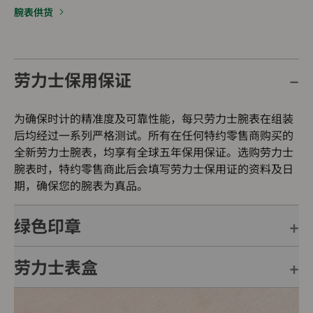
腕表供货
劳力士保用保证
为确保时计的精准度及可靠性能，每只劳力士腕表在组装
后均经过一系列严格测试。所有在任何特约零售商购买的
全新劳力士腕表，均享有全球五年保用保证。选购劳力士
腕表时，特约零售商此后会填写劳力士保用证的资料及日
期，确保您的腕表为真品。
绿色印章
劳力士表盒
每只劳力士腕表均附有全球五年保用保证，并附上绿色印
章，此印章是超卓天文台精密时计的象征。此认证除了证
明腕表的机芯已获得精密时计测试中心（COSC）认证，
每只劳力士腕表均置于精美的绿色表盒内，可妥善保护腕