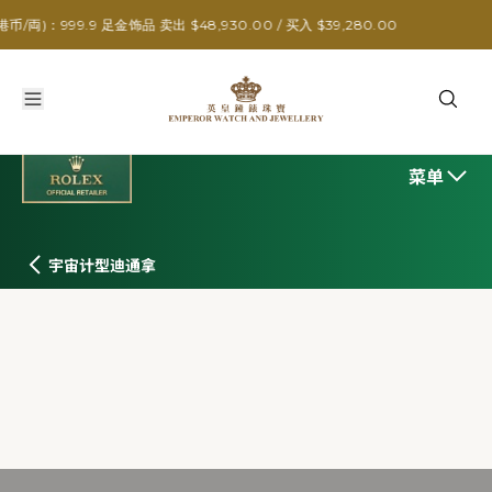
9 足金饰品 卖出 $48,930.00 / 买入 $39,280.00
菜单
宇宙计型迪通拿