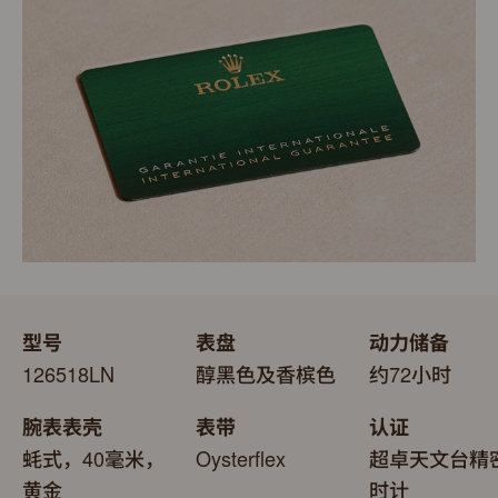
更代表此腕表成功通过劳力士实验室一系列的最终测试。
表。劳力士精心设计的皮革表盒有如礼物的包装盒，用作
送礼之用亦非常合适，接收礼物者会感到愉悦非常。
型号
表盘
动力储备
126518LN
醇黑色及香槟色
约72小时
腕表表壳
表带
认证
蚝式，40毫米，
Oysterflex
超卓天文台精
黄金
时计