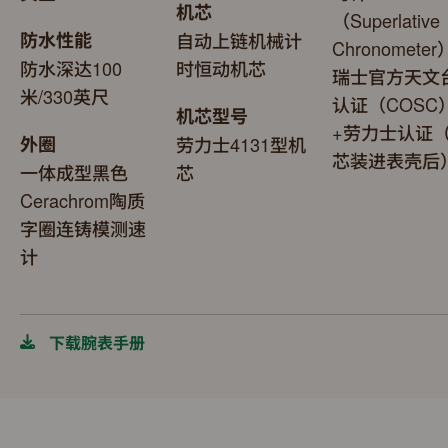
机芯
（Superlative
防水性能
自动上链机械计
Chronomete
防水深达100
时恒动机芯
瑞士官方天文
米/330英尺
认证（COSC
机芯型号
+劳力士认证
外圈
劳力士4131型机
芯装进表壳后
一体成型黑色
芯
Cerachrom陶质
字圈连铸模测速
计
下载腕表手册